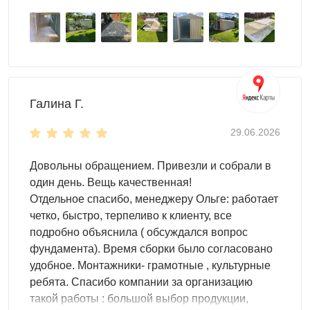
Галина Г.
Дизайн
29.06.2026
Неограниченные возможности дизайна - отличительная
Довольны обращением. Привезли и собрали в
особенность SKOGGY. Постройка идеально впишется в
один день. Вещь качественная!
любой дизайн участка или другую выделенную
Отдельное спасибо, менеджеру Ольге: работает
территорию благодаря возможности окраски изделий в
четко, быстро, терпеливо к клиенту, все
любые цвета палитры RAL. Также есть возможность
подробно объяснила ( обсуждался вопрос
создания своего, уникального проекта: можно миксовать
фундамента). Время сборки было согласовано
цвета на ваше усмотрение или нанести на контейнер
удобное. Монтажники- грамотные , культурные
принт с любимым изображением или логотипом
ребята. Спасибо компании за организацию
компании, если контейнер будет использоваться в
такой работы : большой выбор продукции,
бизнес целях.