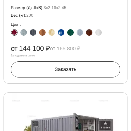
Размер (ДxШxВ):
3х2.16х2.45
Вес (кг):
200
Цвет:
от
144 100 ₽
165 800 ₽
За изделие в цинке
Заказать