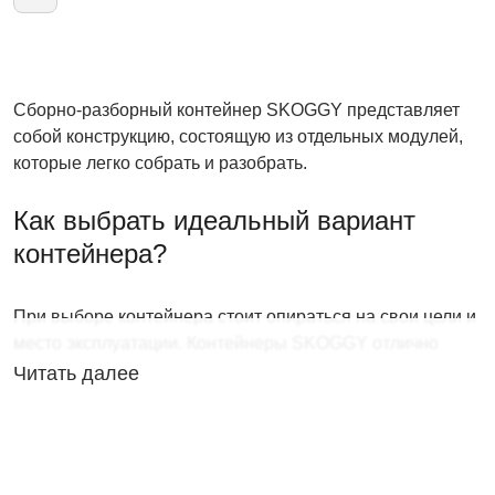
Сборно-разборный контейнер SKOGGY представляет
собой конструкцию, состоящую из отдельных модулей,
которые легко собрать и разобрать.
Как выбрать идеальный вариант
контейнера?
При выборе контейнера стоит опираться на свои цели и
место эксплуатации. Контейнеры SKOGGY отлично
подойдут для использования в качестве:
Читать далее
Хозблока для хранения различных вещей
(инвентарь, инструменты, садовая техника);
Гаража как для садовой техники, так и автомобиля;
Мастерской;