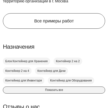
территорию организации в г. Москва
В контейнерах SKOGGY можно хранить абсолютно все,
что угодно. А для удобства хранения используйте
внутри полки, шкафы, крючки и прочие аксессуары для
Все примеры работ
организации пространства под каждую вещь.
Назначения
Блок Контейнер для Хранения
Контейнер 2 на 2
Контейнер 2 на 4
Контейнер для Дачи
Контейнер для Инвентаря
Контейнер для Оборудования
Показать все
Отзывы о нас