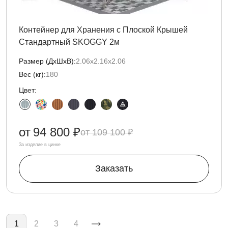
Контейнер для Хранения с Плоской Крышей
Стандартный SKOGGY 2м
Размер (ДxШxВ):
2.06х2.16х2.06
Вес (кг):
180
Цвет:
от
94 800 ₽
109 100 ₽
За изделие в цинке
Заказать
Нумерация страниц
1
2
3
4