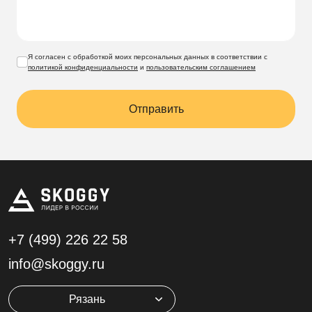
Я согласен с обработкой моих персональных данных в соответствии с
политикой конфиденциальности
и
пользовательским соглашением
Отправить
Доставка
по Рязани и Рязанской
области
+7 (499)
226 22 58
Выполняем доставку в разобранном виде
по Рязани
и
info@skoggy.ru
области. Дополнительно вы можете заказать блоки под
фундамент, сборку и другие услуги. Оставьте заявку
Рязань
онлайн удобным для вас доступом: форма обратного