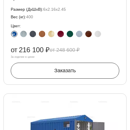
Размер (ДxШxВ):
6х2.16х2.45
Вес (кг):
400
Цвет:
от
216 100 ₽
248 600 ₽
За изделие в цинке
Заказать