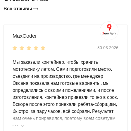
Мобильность
Все отзывы
Одним из главных преимуществ сборно-разборного
контейнера является его мобильность. Благодаря
MaxCoder
легкости в сборке/разборке конструкции, ее можно в
любой момент разобрать и переставить или перевезти
30.06.2026
на новое место. При надлежащем обращении
количество сборок/разборок не ограничено. При
Мы заказали контейнер, чтобы хранить
доставке модули контейнера упаковываются в
мототехнику летом. Сами подготовили место,
специальные транспортировочные паки, которые очень
съездили на производство, где менеджер
удобно перевозить на малогабаритном транспорте в
Оксана показала нам готовые варианты, мы
любые, даже труднодоступные места.
определились с своими пожеланиями, и после
изготовления, контейнер привезли точно в срок.
Вскоре после этого приехали ребята-сборщики,
быстро, за пару часов, всё собрали. Результат
нам очень понравился, поэтому всем советуем
эту фирму.