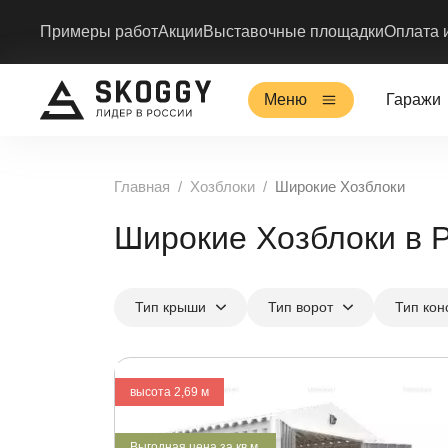
Примеры работ
Акции
Выставочные площадки
Оплата 
Меню
Гаражи
Главная
Хозблоки
Широкие Хозблоки
Широкие Хозблоки в 
Тип крыши
Тип ворот
Тип кон
высота 2,69 м
Выгодная цена за кв.м.