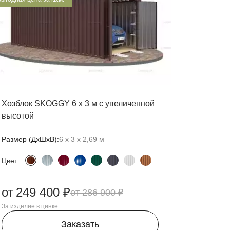
Хозблок SKOGGY 6 х 3 м с увеличенной
высотой
Размер (ДxШxВ):
6 х 3 х 2,69 м
Цвет:
от
249 400 ₽
286 900 ₽
За изделие в цинке
Заказать