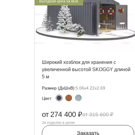
Выгодная цена за кв.м.
Широкий хозблок для хранения с
увеличенной высотой SKOGGY длиной
5 м
Размер (ДxШxВ):
5.06х4.22х2.69
Цвет:
от
274 400 ₽
315 600 ₽
За изделие в цинке
Заказать