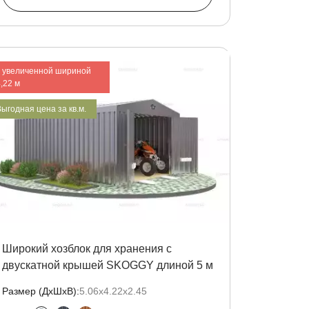
с увеличенной шириной
,22 м
ыгодная цена за кв.м.
Широкий хозблок для хранения с
двускатной крышей SKOGGY длиной 5 м
Размер (ДxШxВ):
5.06х4.22х2.45