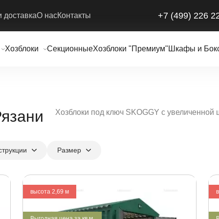
+7 (499) 226 2
и доставка
О нас
Контакты
Хозблоки
Секционные
Хозблоки "Премиум"
Шкафы и Бок
Рязани
Хозблоки под ключ SKOGGY с увеличенной ши
струкции
Размер
высота 2,69 м
Выгодная цена за кв.м.
В