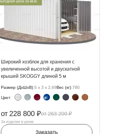
ыгодная цена за кв.м.
Широкий хозблок для хранения с
увеличенной высотой и двускатной
крышей SKOGGY длиной 5 м
Размер (ДxШxВ):
5 х 3 х 2,69
Вес (кг):
780
Цвет:
от
228 800 ₽
263 200 ₽
За изделие в цинке
Заказать