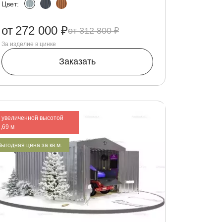
Цвет:
от
272 000 ₽
312 800 ₽
За изделие в цинке
Заказать
с увеличенной высотой
,69 м
ыгодная цена за кв.м.