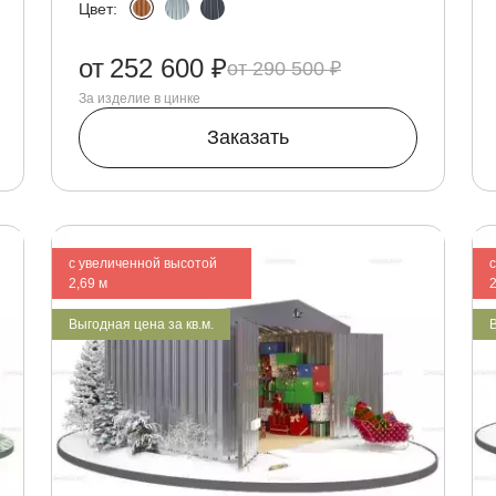
Цвет:
от
252 600 ₽
290 500 ₽
За изделие в цинке
Заказать
с увеличенной высотой
2,69 м
2
Выгодная цена за кв.м.
В