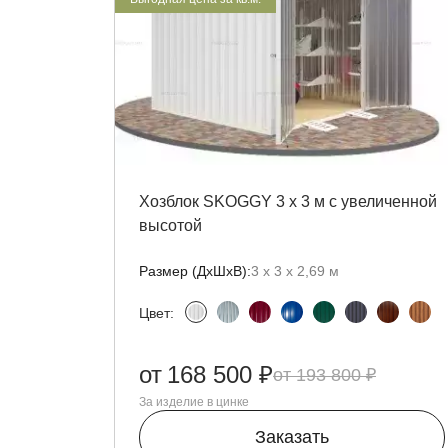
Хозблок SKOGGY 3 х 3 м с увеличенной
высотой
Размер (ДxШxВ):
3 х 3 х 2,69 м
Цвет:
от
168 500 ₽
193 800 ₽
За изделие в цинке
Заказать