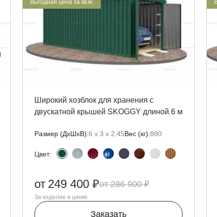
Выгодная цена за кв.м.
В
Широкий хозблок для хранения с
двускатной крышей SKOGGY длиной 6 м
Размер (ДxШxВ):
6 х 3 х 2,45
Вес (кг):
880
Цвет:
от
249 400 ₽
286 900 ₽
За изделие в цинке
Заказать