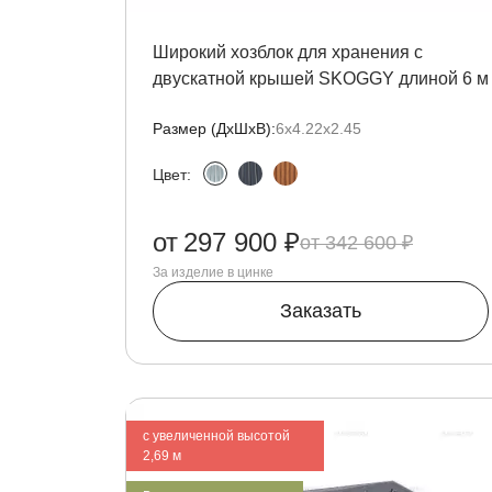
Широкий хозблок для хранения с
двускатной крышей SKOGGY длиной 6 м
Размер (ДxШxВ):
6х4.22х2.45
Цвет:
от
297 900 ₽
342 600 ₽
За изделие в цинке
Заказать
с увеличенной высотой
2,69 м