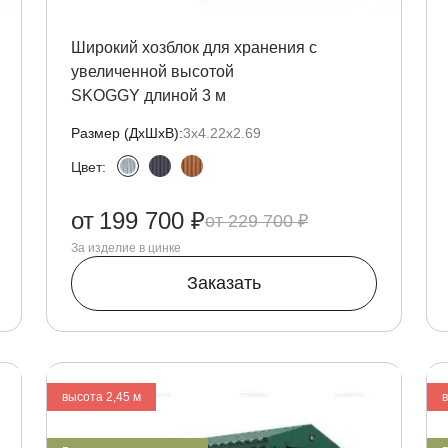
Широкий хозблок для хранения с
увеличенной высотой
SKOGGY длиной 3 м
Размер (ДxШxВ):
3х4.22х2.69
Цвет:
от
199 700 ₽
229 700 ₽
За изделие в цинке
Заказать
высота 2,45 м