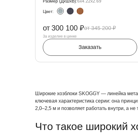
Размер (ДxШxВ):
6х4.22х2.69
Цвет:
от
300 100 ₽
345 200 ₽
За изделие в цинке
Заказать
Широкие хозблоки SKOGGY — линейка метал
ключевая характеристика серии: она принц
2,0–2,5 м и позволяет работать внутри, а н
Что такое широкий х