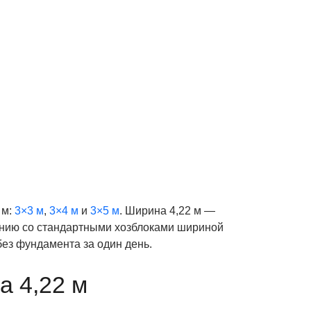
 м:
3×3 м
,
3×4 м
и
3×5 м
. Ширина 4,22 м —
нению со стандартными хозблоками шириной
 без фундамента за один день.
а 4,22 м