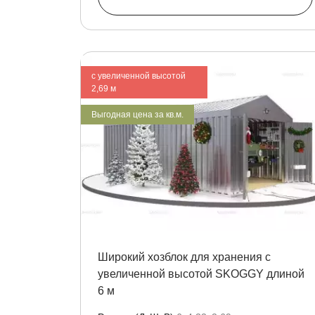
с увеличенной высотой
2,69 м
Выгодная цена за кв.м.
Широкий хозблок для хранения с
увеличенной высотой SKOGGY длиной
6 м