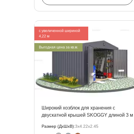
с увеличенной шириной
4,22 м
Выгодная цена за кв.м.
Широкий хозблок для хранения с
двускатной крышей SKOGGY длиной 3 м
Размер (ДxШxВ):
3х4.22х2.45