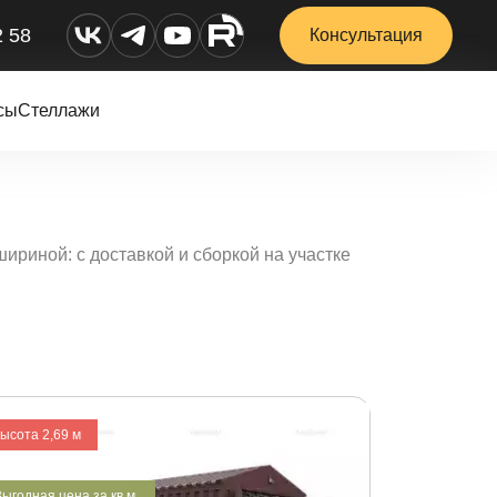
2 58
Консультация
сы
Стеллажи
риной: с доставкой и сборкой на участке
высота 2,69 м
ыгодная цена за кв.м.