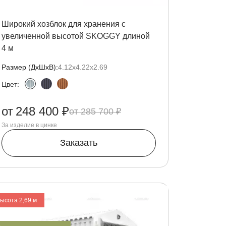
Широкий хозблок для хранения с
увеличенной высотой SKOGGY длиной
4 м
Размер (ДxШxВ):
4.12х4.22х2.69
Цвет:
от
248 400 ₽
285 700 ₽
За изделие в цинке
Заказать
высота 2,69 м