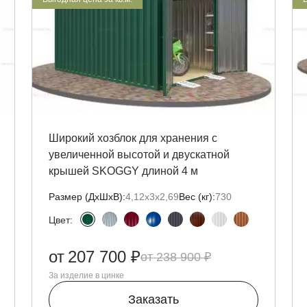
Широкий хозблок для хранения с
увеличенной высотой и двускатной
крышей SKOGGY длиной 4 м
Размер (ДxШxВ):
4,12х3х2,69
Вес (кг):
730
Цвет:
от
207 700 ₽
238 900 ₽
За изделие в цинке
Заказать