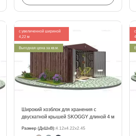
с увеличенной шириной
4,22 м
4
Выгодная цена за кв.м.
В
Широкий хозблок для хранения с
двускатной крышей SKOGGY длиной 4 м
Размер (ДxШxВ):
4.12х4.22х2.45