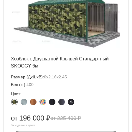
Хозблок с Двускатной Крышей Стандартный
SKOGGY 6м
Размер (ДxШxВ):
6х2.16х2.45
Вес (кг):
400
Цвет:
от
196 000 ₽
225 400 ₽
За изделие в цинке