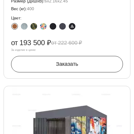
Размер (ДxШxВ):
6х2.16х2.45
Вес (кг):
400
Цвет:
от
193 500 ₽
222 600 ₽
За изделие в цинке
Заказать