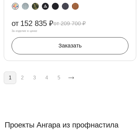
от
152 835 ₽
209 700 ₽
За изделие в цинке
Заказать
Нумерация страниц
1
2
3
4
5
Проекты Ангара из профнастила