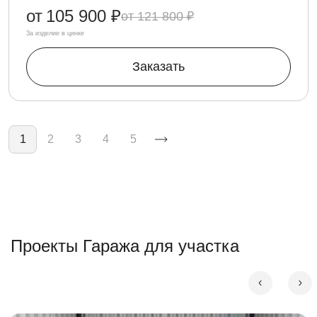
от
105 900 ₽
121 800 ₽
За изделие в цинке
Заказать
Нумерация страниц
1
2
3
4
5
Проекты Гаража для участка