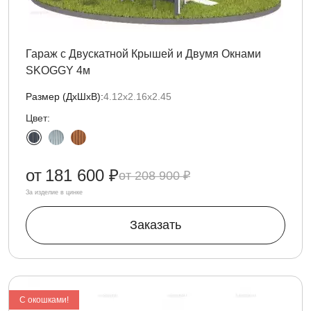
Гараж с Двускатной Крышей и Двумя Окнами
SKOGGY 4м
Размер (ДxШxВ):
4.12х2.16х2.45
Цвет:
от
181 600 ₽
208 900 ₽
За изделие в цинке
Заказать
C окошками!