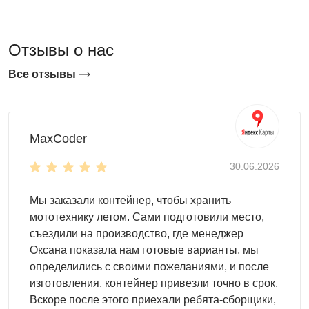
Как выбрать гараж для участка SKOGGY?
При выборе гаража обратите внимание на место
эксплуатации. Вы можете установить его:
Отзывы о нас
на даче
Все отзывы
на производстве
на строительном объекте
на торговой площадке
на складе
MaxCoder
Контейнер для участка – это, как правило, небольшой
30.06.2026
металлический хозблок длиной 2-3 м с плоской
крышей
. Наиболее распространенным вариантом
Мы заказали контейнер, чтобы хранить
является стандартная конструкция. Вы также можете
мототехнику летом. Сами подготовили место,
выбрать модель с односкатной или двускатной крышей.
съездили на производство, где менеджер
Первая позволит сэкономить место на участке, а вторая
Оксана показала нам готовые варианты, мы
– придать гаражу эстетичный внешний облик.
определились с своими пожеланиями, и после
изготовления, контейнер привезли точно в срок.
Если вы планируете разместить внутри автомобиль,
Вскоре после этого приехали ребята-сборщики,
предпочтительнее будет
усиленная конструкция
.