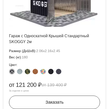
Гараж с Односкатной Крышей Стандартный
SKOGGY 2м
Размер (ДxШxВ):
2.06х2.16х2.45
Вес (кг):
180
Цвет:
от
121 200 ₽
139 400 ₽
За изделие в цинке
Заказать