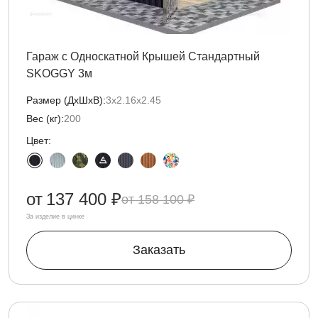
Гараж с Односкатной Крышей Стандартный
SKOGGY 3м
Размер (ДxШxВ):
3х2.16х2.45
Вес (кг):
200
Цвет:
от
137 400 ₽
158 100 ₽
За изделие в цинке
Заказать