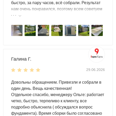
быстро, за пару часов, всё собрали. Результат
Дополнительные ребра жесткости делают гараж
нам очень понравился, поэтому всем советуем
особенно прочным. Ему не страшны никакие внешние
эту фирму.
воздействия.
Гараж для участка – это помещение, которое
используется для
хранения
. Что хранить внутри?
Абсолютно все, что угодно:
садовый инвентарь
инструменты
Галина Г.
любое оборудование
различные материалы
29.06.2026
велосипеды, самокаты
дрова и т.д.
Довольны обращением. Привезли и собрали в
один день. Вещь качественная!
Но и это еще не все. Вы можете использовать
системы
Отдельное спасибо, менеджеру Ольге: работает
хранения
, чтобы уместить в гараже еще больше вещей.
четко, быстро, терпеливо к клиенту, все
Здесь хватит места для всего!
подробно объяснила ( обсуждался вопрос
фундамента). Время сборки было согласовано
Выбор дизайна