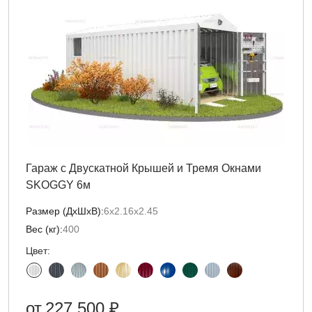
Гараж с Двускатной Крышей и Тремя Окнами
SKOGGY 6м
Размер (ДxШxВ):
6х2.16х2.45
Вес (кг):
400
Цвет:
от
227 500 ₽