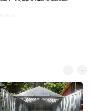
ое место.
ки или шуруповерта.
разбирайте его до
100 раз
!