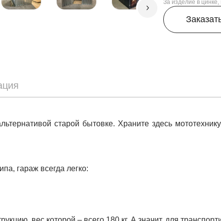
За изделие в цинке
Заказат
ация
альтернативой старой бытовке. Храните здесь мототехник
па, гараж всегда легко:
укцию, вес которой – всего 180 кг. А значит, для транспо