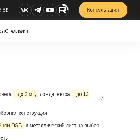
2 58
Консультация
сы
Стеллажи
снега
до 2 м
,
дождя, ветра
до 12
?
борная конструкция
ойной OSB
и металлический лист на выбор
сть