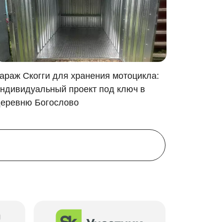
мобиль или два мотоцикла. Но еще будет
араж Скогги для хранения мотоцикла:
Зимняя 
ндивидуальный проект под ключ в
Монтаж 
еревню Богослово
деревню
аментные блоки. Ниже представлена схема