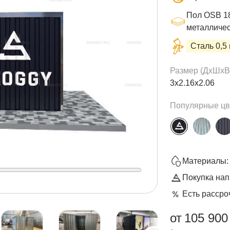
Пол OSB 18
металличес
Сталь 0,5
Размер (ДxШxВ
3х2.16х2.06
Популярные цв
Материалы: 
Покупка нап
Есть рассро
от
105 900