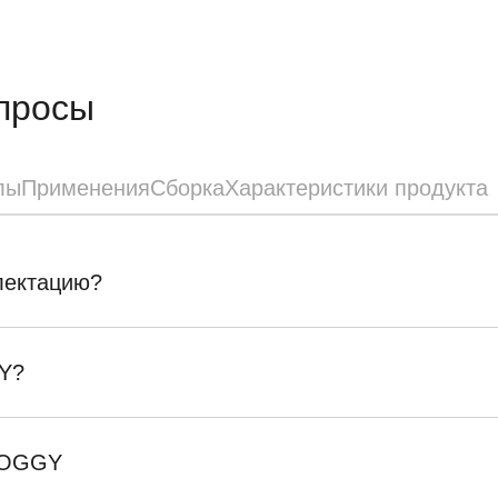
просы
лы
Применения
Сборка
Характеристики продукта
плектацию?
Y?
SKOGGY