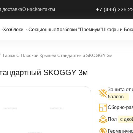
+7 (499) 226 2
и доставка
О нас
Контакты
Хозблоки
Секционные
Хозблоки "Премиум"
Шкафы и Бок
Гараж С Плоской Крышей Стандартный SKOGGY 3м
Стандартный SKOGGY 3м
Защита от 
баллов
Сборно-раз
Пол
с дв
Герметично