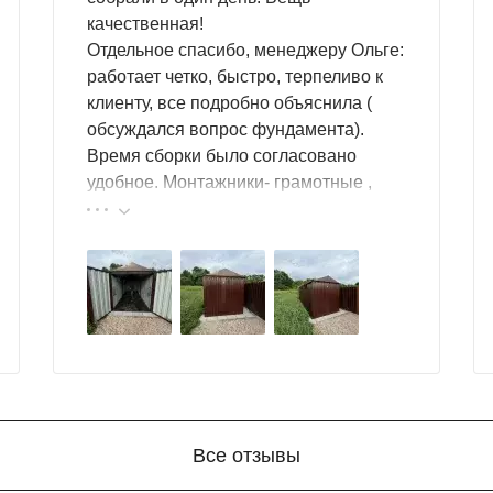
качественная!
Отдельное спасибо, менеджеру Ольге:
работает четко, быстро, терпеливо к
клиенту, все подробно объяснила (
обсуждался вопрос фундамента).
Время сборки было согласовано
удобное. Монтажники- грамотные ,
культурные ребята. Спасибо компании
за организацию такой работы :
большой выбор продукции, реальные
цены.
Все отзывы