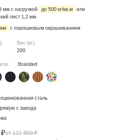
 мм с нагрузкой
до 500 кг/кв.м
или
кий лист 1,2 мм
 мм
с порошковым окрашиванием
):
Вес (кг):
200
ета:
Branded
оцинкованная сталь
рямую с завода
чка
 ₽
121 800 ₽