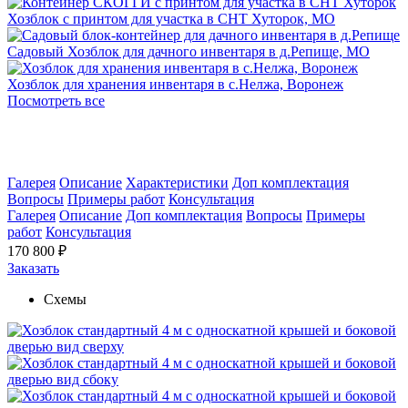
Хозблок с принтом для участка в СНТ Хуторок, МО
Садовый Хозблок для дачного инвентаря в д.Репище, МО
Хозблок для хранения инвентаря в с.Нелжа, Воронеж
Посмотреть все
Галерея
Описание
Характеристики
Доп комплектация
Вопросы
Примеры работ
Консультация
Галерея
Описание
Доп комплектация
Вопросы
Примеры
работ
Консультация
170 800 ₽
Заказать
Схемы