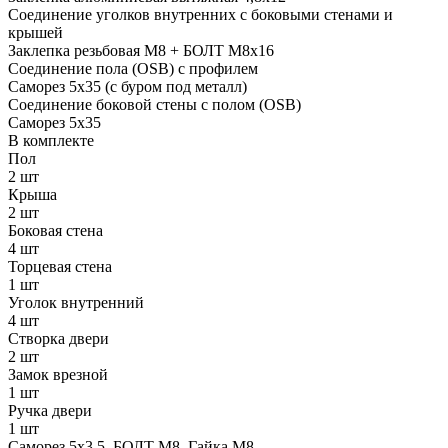
Соединение уголков внутренних с боковыми стенами и
крышей
Заклепка резьбовая М8 + БОЛТ М8х16
Соединение пола (OSB) c профилем
Саморез 5х35 (с буром под металл)
Соединение боковой стены с полом (OSB)
Саморез 5х35
В комплекте
Пол
2 шт
Крыша
2 шт
Боковая стена
4 шт
Торцевая стена
1 шт
Уголок внутренний
4 шт
Створка двери
2 шт
Замок врезной
1 шт
Ручка двери
1 шт
Саморез 5х3,5, БОЛТ М8, Гайка М8