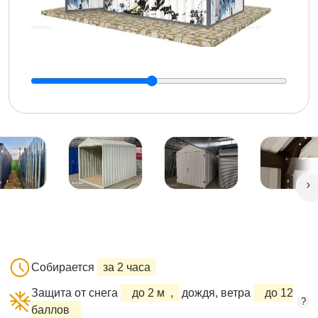
Собирается
за 2 часа
Защита от снега
до 2 м
,
дождя, ветра
до 12
?
баллов