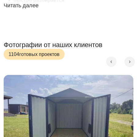
быстро разбирается
Читать далее
В собранном состоянии контейнер представляет собой
компактный пак, который можно перевозить в
малотоннажном и малогабаритном транспорте.
Перевезти контейнер можно даже в труднодоступные
места. В пределах участка контейнер-дровницу можно
Фотографии от наших клиентов
перемещать с места на место без необходимости
1104
готовых проектов
использовать спецтехнику. На месте конструкция
собирается легко и быстро.
Сборка-разборка - легко и быстро
Сборка-разборка проводится легко - без
необходимости использовать специальный
инструментарий или тяжелую технику
Сборка-разборка проводится быстро - конструкция
собирается за 2 часа
Фундамент не нужен! Достаточно наличия ровной
поверхности!