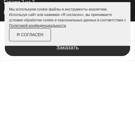
Гаражи 2 на 2
Мы используем cookie-файлы и инструменты аналитики.
Гаражи для квадроциклов
Используя сайт или нажимая «Я согласен», вы принимаете
условия обработки cookie и персональных данных в соответствии с
Гаражи 4 на 4
Политикой конфиденциальности
.
от
137 400 ₽
158 100 ₽
Гаражи из профлиста
Я СОГЛАСЕН
За изделие в цинке
Гаражи для велосипедов
Заказать
Шкафы в паркинг
Роллетные шкафы
Шкафы уличные всепогодные
Шкафы садовые
Хозблоки для дачи
Хозблоки металлические
Хозблоки с дровником