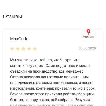
нагрузкам
торцевая дверь
- удобно и практично
настил пола -
OSB плита 18 мм
Отзывы
толщиной
(поставляется в комплекте).
Для естественного освещения можно использовать
одно или несколько окон. Стандартные размеры 68х57 и
38х57 м, нестандартные по запросу.
MaxCoder
Высота двускатной крыши
30.06.2026
высота в коньке - 2,45 м
Мы заказали контейнер, чтобы хранить
высота у основания крыши - 2,06 м
мототехнику летом. Сами подготовили место,
Для монтажа контейнеров SKOGGY не требуется
съездили на производство, где менеджер
подготовка фундамента, достаточно установить
Оксана показала нам готовые варианты, мы
фундаментные блоки. Ниже представлена схема
определились с своими пожеланиями, и после
расстановки:
изготовления, контейнер привезли точно в срок.
Вскоре после этого приехали ребята-сборщики,
быстро, за пару часов, всё собрали. Результат
нам очень понравился, поэтому всем советуем